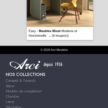
Easy -
Meubles Minet
Moderne et
fonctionnelle
...
[6 image(s)]
© 2026 Arci Meubles
NOS COLLECTIONS
Canapés & Fauteuils
Séjour
Meubles de complément
Chambre
Literie
Décoration