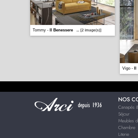
Tommy -
Il Benessere
...
[2 image(s)]
Vigo -
Il
NOS C
Canapés &
Séjour
Meubles d
Chambre
Literie