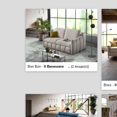
Bon Bon -
Il Benessere
...
[2 image(s)]
Boss -
I