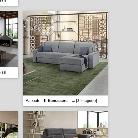
(s)]
(s)]
Papeete -
Il Benessere
...
[3 image(s)]