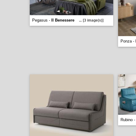
Pegasus -
Il Benessere
...
[3 image(s)]
Ponza -
Rubino 