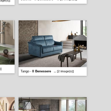
mage(s)]
)]
Tango -
Il Benessere
...
[2 image(s)]