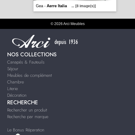
Gea -
Aerre Italia
...
[8 image(s)]
© 2026 Arci Meubles
NOS COLLECTIONS
Canapés & Fauteuils
Séjour
Meubles de complément
Chambre
Literie
Décoration
RECHERCHE
Rechercher un produit
Recherche par marque
Le Bonus Réparation