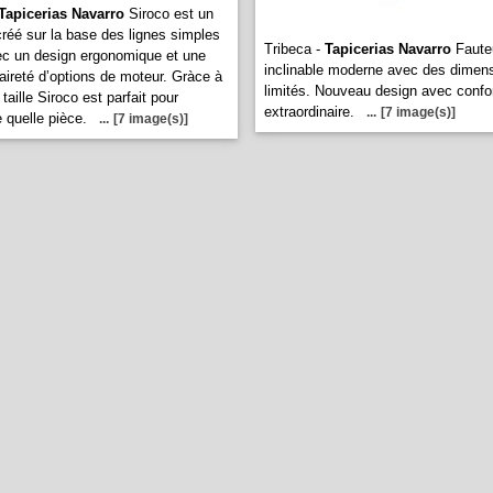
Tapicerias Navarro
Siroco est un
 créé sur la base des lignes simples
Tribeca -
Tapicerias Navarro
Fauteu
c un design ergonomique et une
inclinable moderne avec des dimen
aireté d’options de moteur. Gràce à
limités. Nouveau design avec confo
 taille Siroco est parfait pour
extraordinaire.
...
[7 image(s)]
 quelle pièce.
...
[7 image(s)]