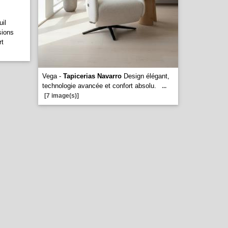
il
sions
rt
Vega -
Tapicerias Navarro
Design élégant,
technologie avancée et confort absolu.
...
[7 image(s)]