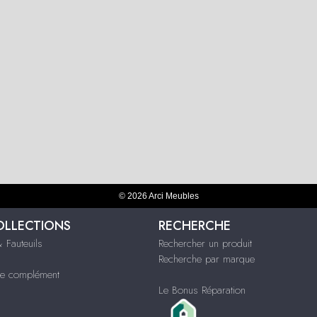
© 2026 Arci Meubles
OLLECTIONS
RECHERCHE
 Fauteuils
Rechercher un produit
Recherche par marque
e complément
Le Bonus Réparation