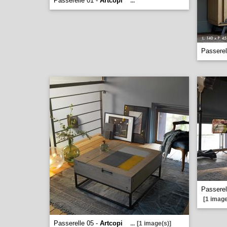
Passerelle 01 -
Artcopi
...
Passerel
Passerel
[1 image
Passerelle 05 -
Artcopi
...
[1 image(s)]