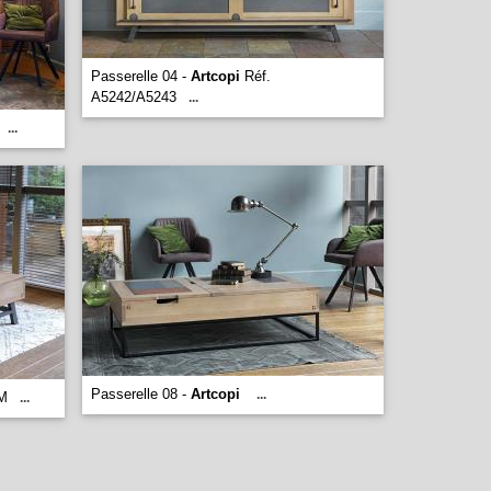
Passerelle 04 -
Artcopi
Réf.
A5242/A5243
...
...
Passerelle 08 -
Artcopi
...
M
...