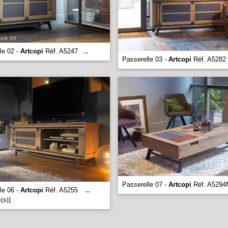
le 02 -
Artcopi
Réf. A5247
...
Passerelle 03 -
Artcopi
Réf. A5282
Passerelle 07 -
Artcopi
Réf. A5294
le 06 -
Artcopi
Réf. A5255
...
(s)]