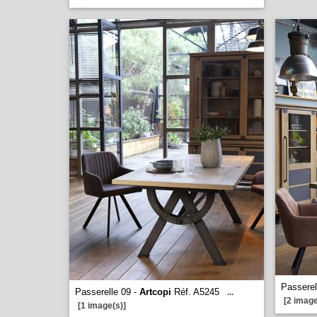
Passerel
Passerelle 09 -
Artcopi
Réf. A5245
...
[2 image
[1 image(s)]