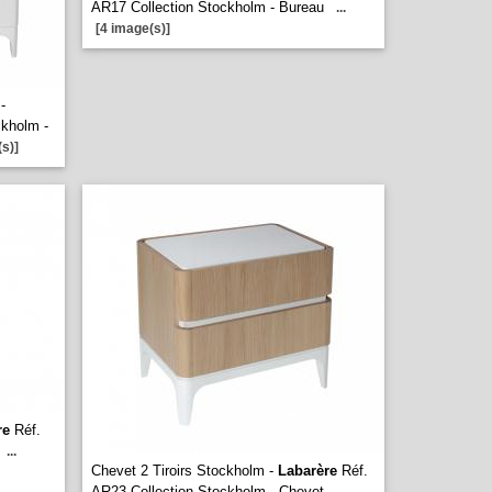
AR17 Collection Stockholm - Bureau
...
[4 image(s)]
-
ckholm -
s)]
re
Réf.
...
Chevet 2 Tiroirs Stockholm -
Labarère
Réf.
AR23 Collection Stockholm - Chevet