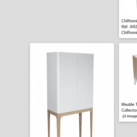
Chiffonn
Réf. AR2
Chiffonni
Meuble 
Collecti
[4 image