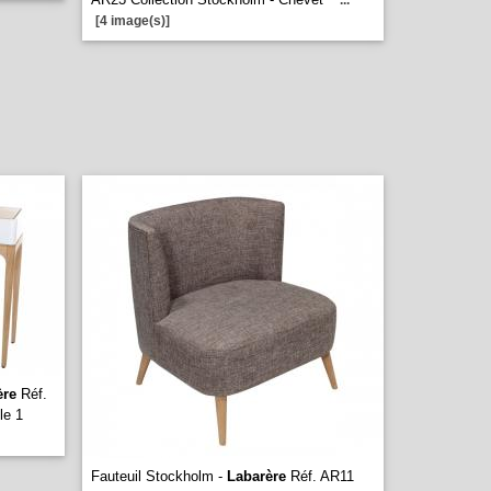
...
[4 image(s)]
ère
Réf.
le 1
Fauteuil Stockholm -
Labarère
Réf. AR11