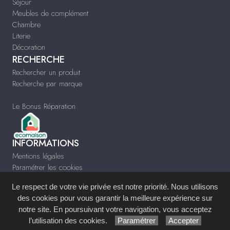
Séjour
Meubles de complément
Chambre
Literie
Décoration
RECHERCHE
Rechercher un produit
Recherche par marque
Le Bonus Réparation
INFORMATIONS
Mentions légales
Paramétrer les cookies
Infos & Contact
Le respect de votre vie privée est notre priorité. Nous utilisons
www.arcimeubles.com
des cookies pour vous garantir la meilleure expérience sur
notre site. En poursuivant votre navigation, vous acceptez
Site réalisé avec le
Système de Gestion de Contenu (SGC)
imagenia
, créé et
l’utilisation des cookies.
Paramétrer
Accepter
développé en France par
mémoire d'images
.