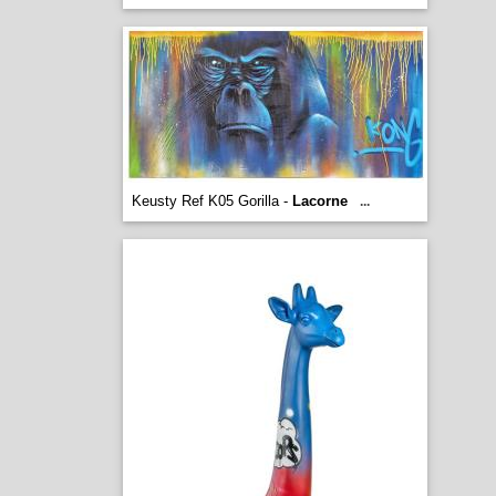
Keusty Ref K05 Gorilla -
Lacorne
...