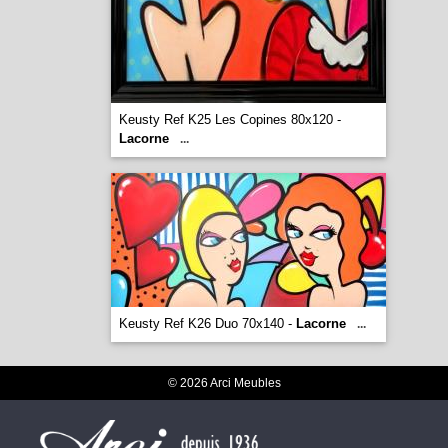
Keusty Ref K25 Les Copines 80x120 -
Lacorne
...
Keusty Ref K26 Duo 70x140 -
Lacorne
...
© 2026 Arci Meubles