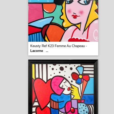
Keusty Ref K23 Femme Au Chapeau -
Lacorne
...